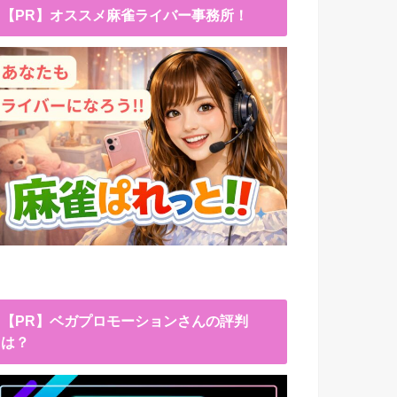
【PR】オススメ麻雀ライバー事務所！
【PR】ベガプロモーションさんの評判
は？