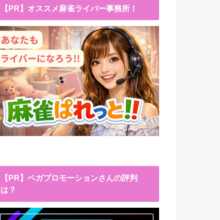
【PR】オススメ麻雀ライバー事務所！
【PR】ベガプロモーションさんの評判
は？