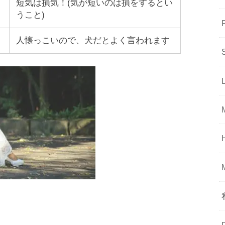
短気は損気！(気が短いのは損をするとい
うこと)
人懐っこいので、犬だとよく言われます