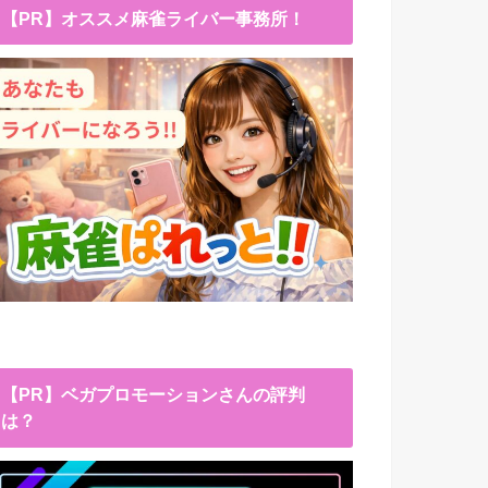
【PR】オススメ麻雀ライバー事務所！
【PR】ベガプロモーションさんの評判
は？