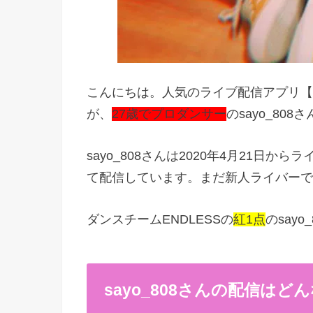
こんにちは。人気のライブ配信アプリ【1
が、
27歳でプロダンサー
のsayo_80
sayo_808さんは2020年4月21日
て配信しています。まだ新人ライバーで
ダンスチームENDLESSの
紅1点
のsayo
sayo_808さんの配信はど