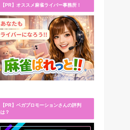
【PR】オススメ麻雀ライバー事務所！
【PR】ベガプロモーションさんの評判
は？