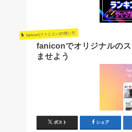
fanicon(ファニコン)の使い方
faniconでオリジナル
ませよう
ポスト
シェア