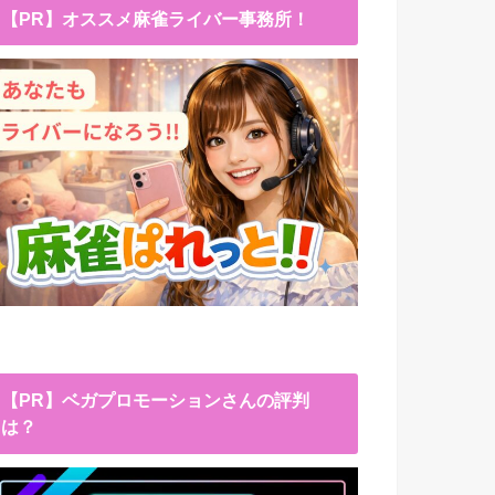
【PR】オススメ麻雀ライバー事務所！
【PR】ベガプロモーションさんの評判
は？