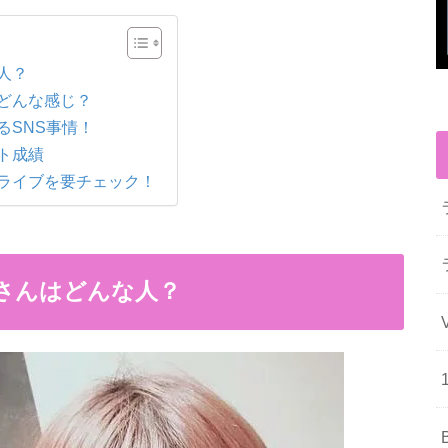
人？
はどんな感じ？
るSNS事情！
ント成績
なライブを要チェック！
いさんはどんな人？