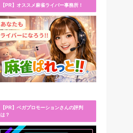
【PR】オススメ麻雀ライバー事務所！
【PR】ベガプロモーションさんの評判
は？