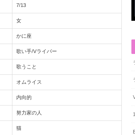
7/13
女
かに座
歌い手/Vライバー
歌うこと
オムライス
内向的
努力家の人
猫