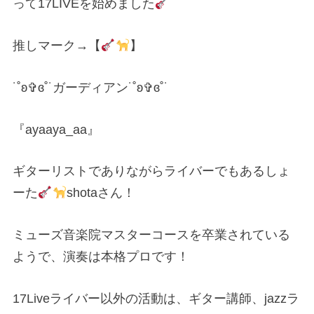
って17LIVEを始めました
推しマーク→【
】
˙˚ʚ✞ɞ˚˙ガーディアン˙˚ʚ✞ɞ˚˙
『ayaaya_aa』
ギターリストでありながらライバーでもある
しょ
ーた
shotaさん！
ミューズ音楽院マスターコースを卒業されている
ようで、演奏は本格プロです！
17Liveライバー以外の活動は、ギター講師、jazzラ