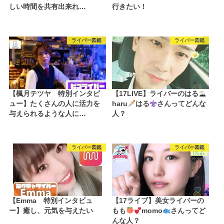
しい時間を共有出来れ…
行きたい！
ライバー図鑑
ライバー図鑑
【楓月テツヤ 特別インタビ
【17LIVE】ライバーのはる
ュー】たくさんの人に活力を
haru
はる
さんってどんな
与えられるような人に…
人？
ライバー図鑑
ライバー図鑑
【Emma 特別インタビュ
【17ライブ】美女ライバーの
ー】癒し、元気を与えたい
もも
momo
さんってど
んな人？