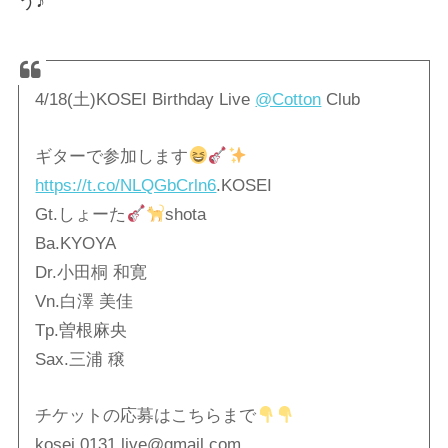
う♪
4/18(土)KOSEI Birthday Live
@Cotton
Club
ギターで参加します
https://t.co/NLQGbCrln6
.KOSEI
Gt.しょーた
shota
Ba.KYOYA
Dr.小田桐 和寛
Vn.白澤 美佳
Tp.曽根麻央
Sax.三浦 穣
チケットの応募はこちらまで
kosei.0131.live@gmail.com