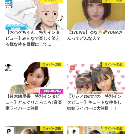
Vライバー
ライバー図鑑
【おハゲちゃん 特別インタ
【17LIVE】ゆな
YUNAさ
ビュー】みんなで楽しく笑え
んってどんな人？
る様な枠を目標にして…
ライバー図鑑
ライバー図鑑
【鈴木絵里香 特別インタビ
【りぃ／ゆのぴの 特別イン
ュー】どんぐりころころ♪音楽
タビュー】キュートな仲良し
室ライバーに注目！
姉妹ライバーに大注目！！
ライバー図鑑
ライバー図鑑