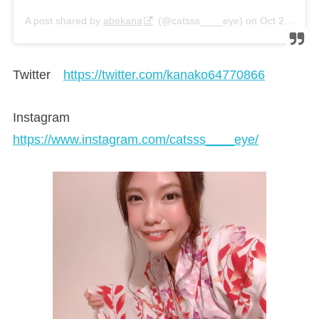
A post shared by
abekana
(@catsss____eye) on
Oct 21, 2019 at 7:25am PDT
Twitter
https://twitter.com/kanako64770866
Instagram
https://www.instagram.com/catsss____eye/