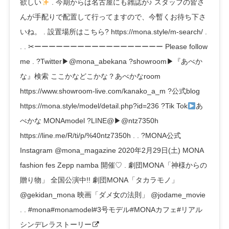
欲しい
. 今期からは名古屋にも雑誌が♪ スタッフの皆さ
んが手配りで配置して行ってますので、今暫くお待ち下さ
いね。 . 設置場所はこちら? https://mona.style/m-search/ .
. . ✂︎ーーーーーーーーーーーーーーーーーー Please follow
me . ?Twitter▶︎@mona_abekana ?showroom▶︎『あべか
な』検索 ここかなどこかな？あべかなroom
https://www.showroom-live.com/kanako_a_m ?公式blog
https://mona.style/model/detail.php?id=236 ?Tik Tok
あ
べかな ︎MONAmodel ?LINE@▶︎@ntz7350h
https://line.me/R/ti/p/%40ntz7350h . . ?MONA公式
Instagram @mona_magazine 2020年2月29日(土) MONA
fashion fes Zepp namba 開催♡ . 劇団MONA「神様からの
贈り物」 全国公演中!! 劇団MONA「タカラモノ」
@gekidan_mona 映画「ダメ女の法則」 @jodame_movie
. . #mona#monamodel#3号モデル#MONAカフェ#リアル
シンデレラストーリー