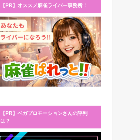
【PR】オススメ麻雀ライバー事務所！
【PR】ベガプロモーションさんの評判
は？