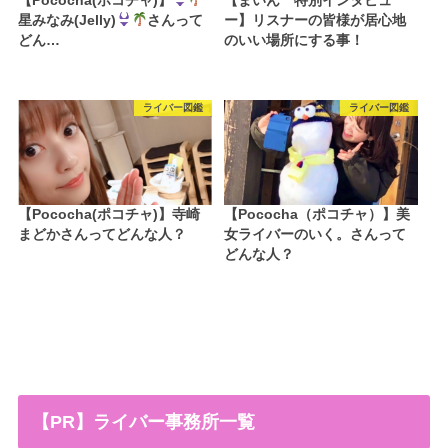
【Pococha(ポコチャ)】
【まいん 特別インタビュ
星みなみ(Jelly)
さんって
ー】リスナーの皆様が居心地
どん…
のいい場所にする事！
ライバー図鑑
ライバー図鑑
【Pococha(ポコチャ)】寺崎
【Pococha（ポコチャ）】美
まどかさんってどんな人？
女ライバーのいく。さんって
どんな人？
【PR】ライバー事務所一覧