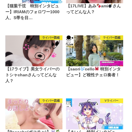
【猫葉千弦 特別インタビュ
【17LIVE】あみ
ami
さん
ー】IRIAMのフォロワー1000
ってどんな人？
人、S帯を目…
ライバー図鑑
ライバー図鑑
【17ライブ】美女ライバーの
【saori
cello
特別インタ
トシャchanさんってどんな
ビュー】ど根性チェロ奏者！
人？
ライバー図鑑
Vライバー