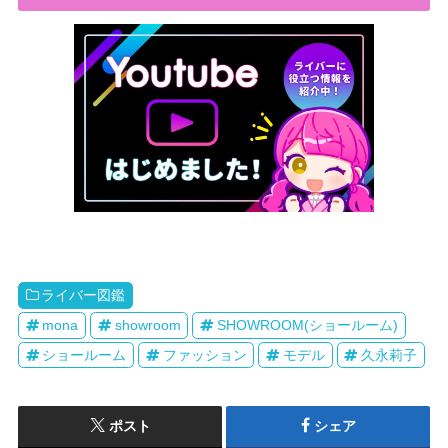
ライバー図鑑
mona
showroom
SHOWROOM(ショールーム)
ショールーム
ファッション
モデル
久永莉子
ポスト
シェア