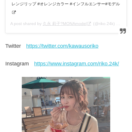
レンジリップ #オレンジカラー #インフルエンサー#モデル
A post shared by
久永 莉子?MONAmodel
(@riko.24k) on
Nov 
Twitter
https://twitter.com/kawausoriko
Instagram
https://www.instagram.com/riko.24k/