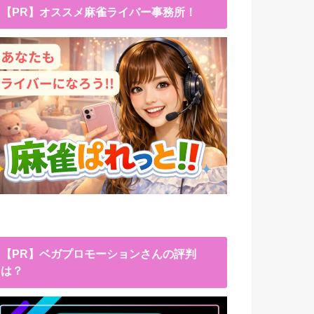
【PR】オススメ麻雀ライバー事務所！
【PR】ベガプロモーションさんの評判
は？