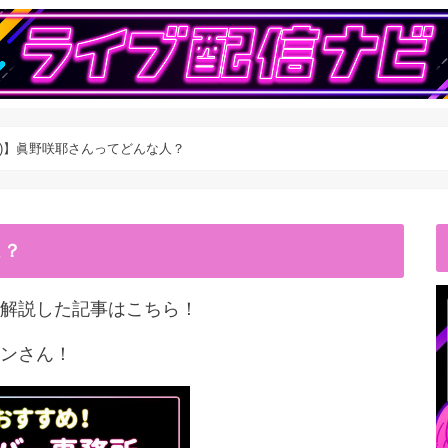
ム)】眞野咲耶さんってどんな人？
こ？
解説した記事はこちら！
ンさん！