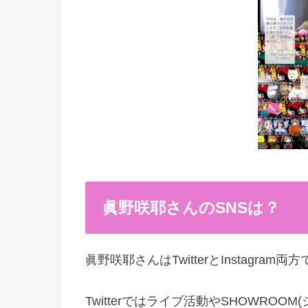
眞野咲耶
さん
の
SNS
は？
眞野咲耶さんはTwitterとInstagra
Twitterではライブ活動やSHOWRO