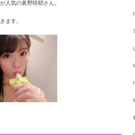
が人気の
眞野咲耶さん。
きます。