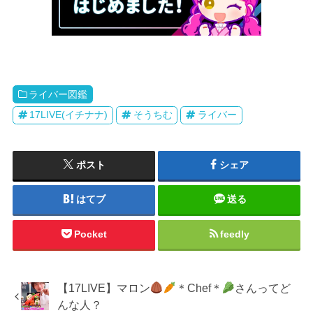
ライバー図鑑
17LIVE(イチナナ)
そうちむ
ライバー
ポスト
シェア
はてブ
送る
Pocket
feedly
【17LIVE】マロン
＊Chef＊
さんってど
んな人？