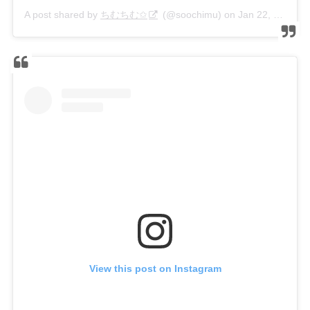
A post shared by
ちむちむ✩
(@soochimu) on
Jan 22, 2020 at 9:48am PST
View this post on Instagram