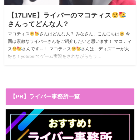
【17LIVE】ライバーのマコティス
さんってどんな人？
マコティス
さんはどんな人？ みなさん、こんにちは
今
回は素敵なライバーさんをご紹介したいと思います！ マコティ
ス
さんです～！ マコティス
さんは、ディズニーが大
好き！yotuberでゲーム実況をされながらもラ…
【PR】ライバー事務所一覧