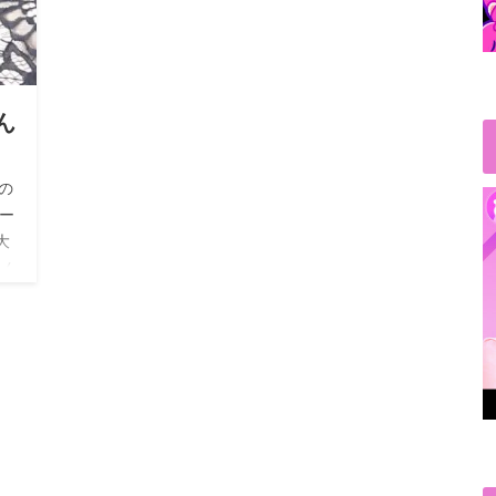
ん
の
バー
大
さん