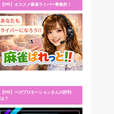
【PR】オススメ麻雀ライバー事務所！
【PR】ベガプロモーションさんの評判
は？