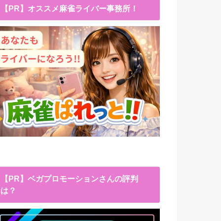
【PR】オススメ麻雀ライバー事務所！
【PR】ベガプロモーションさんの評判
は？