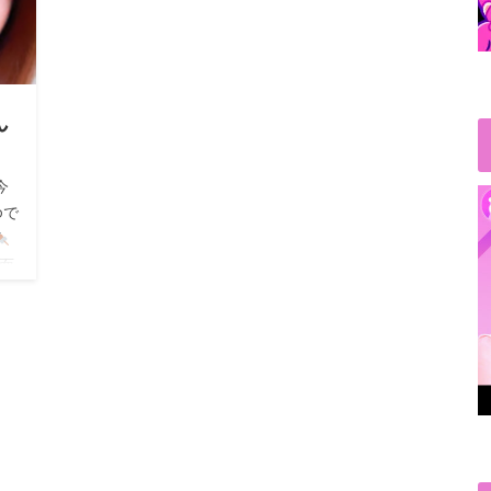
ん
今
ゆで
面