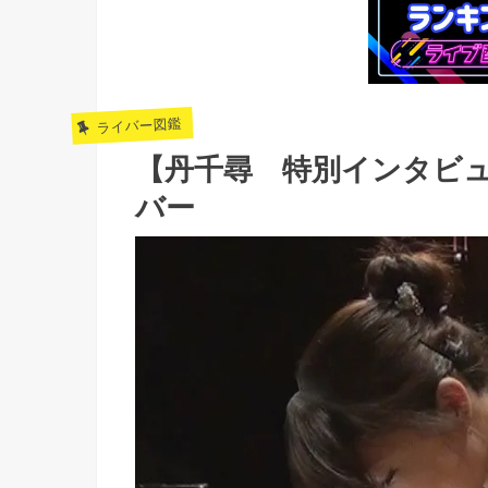
ライバー図鑑
【丹千尋 特別インタビ
バー