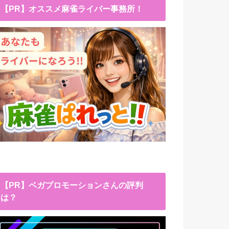
【PR】オススメ麻雀ライバー事務所！
【PR】ベガプロモーションさんの評判
は？