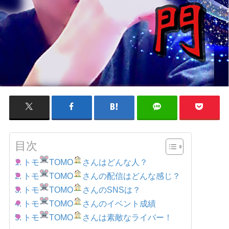
目次
トモ
TOMO
さんはどんな人？
トモ
TOMO
さんの配信はどんな感じ？
トモ
TOMO
さんのSNSは？
トモ
TOMO
さんのイベント成績
トモ
TOMO
さんは素敵なライバー！