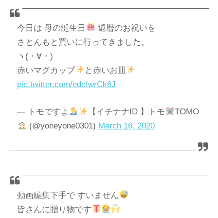
今日は 母の誕生日
還暦のお祝いを
さとんもと買いに行ってきました。
ヽ(・∀・)ゝ
赤いマグカップ
と赤いお皿
pic.twitter.com/edcIwrCk6J
— トモですよ
【イチナナID 】トモ
TOMO
(@yoneyone0301)
March 16, 2020
動画編集下手で すいません
皆さんに贈り物です