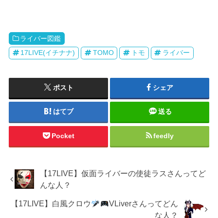
ライバー図鑑
17LIVE(イチナナ)
TOMO
トモ
ライバー
ポスト
シェア
はてブ
送る
Pocket
feedly
【17LIVE】仮面ライバーの使徒ラスさんってど
んな人？
【17LIVE】白風クロウ
VLiverさんってどん
な人？