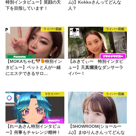
特別インタビュー】笑顔の天
ム)】Kokkoさんってどんな
下を目指しています！
人？
ライバー図鑑
ライバー図鑑
【MOKAちゃむ
特別イン
【みきてぃー 特別インタビ
タビュー】ペットと人が一緒
ュー】天真爛漫なダンサーラ
にエステできるサロ…
イバー！
Vライバー
ライバー図鑑
【れーあさん特別インタビュ
【SHOWROOM(ショールー
ー】何事もチャレンジ精神！
ム)】まゆりんさんってどんな