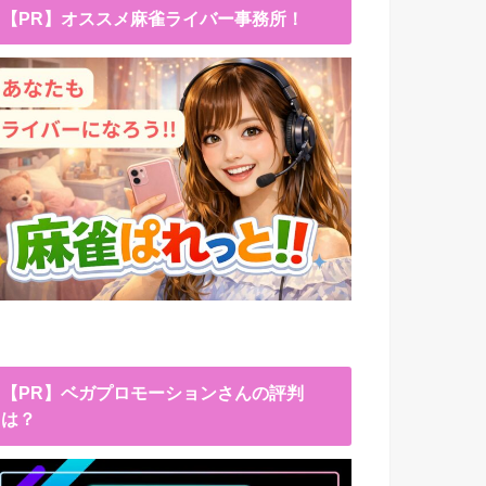
【PR】オススメ麻雀ライバー事務所！
【PR】ベガプロモーションさんの評判
は？