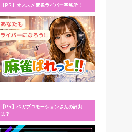
【PR】オススメ麻雀ライバー事務所！
【PR】ベガプロモーションさんの評判
は？