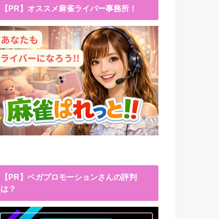
【PR】オススメ麻雀ライバー事務所！
【PR】ベガプロモーションさんの評判
は？