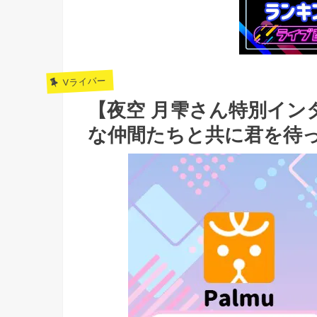
Vライバー
【夜空 月雫さん特別イン
な仲間たちと共に君を待