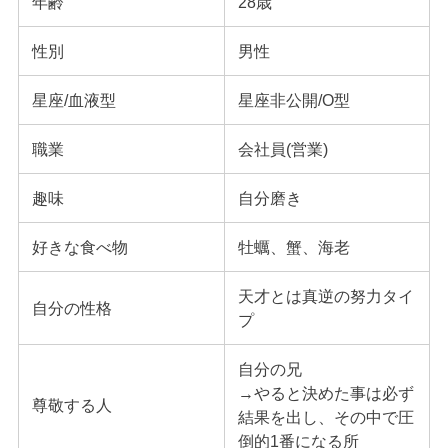
年齢
28歳
性別
男性
星座/血液型
星座非公開/O型
職業
会社員(営業)
趣味
自分磨き
好きな食べ物
牡蠣、蟹、海老
天才とは真逆の努力タイ
自分の性格
プ
自分の兄
→やると決めた事は必ず
尊敬する人
結果を出し、その中で圧
倒的1番になる所