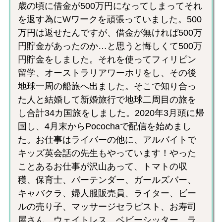
歳の頃に借金が500万円になってしまってそれ
を返す為にWワークを頑張っていました。500
万円は返せたんですが、借金が無ければ500万
円貯金があったのか…と思うと悔しくて500万
円貯金をしました。それを使ってフィリピン
留学、オーストラリアワーホリをし、その後
地球一周の船旅へ出ました。そこで知り合っ
た人と結婚して新婚旅行で地球二周目の旅を
し合計34カ国旅をしました。2020年3月頭に帰
国し、4月末からPocochaで配信を始めまし
た。お仕事はライバーの他に、アルバイトで
キッズ英会話の先生もやっています！やった
ことあるお仕事が沢山あって、トマトの収
穫、保育士、バーテンダー、ガールズバー、
キャバクラ、婦人服販売員、ライター、ビー
ルの売り子、マッサージセラピスト、お寿司
屋さん、ウェイトレス、ベビーシッター、ラ