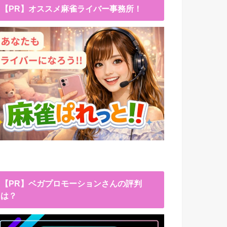
【PR】オススメ麻雀ライバー事務所！
【PR】ベガプロモーションさんの評判
は？