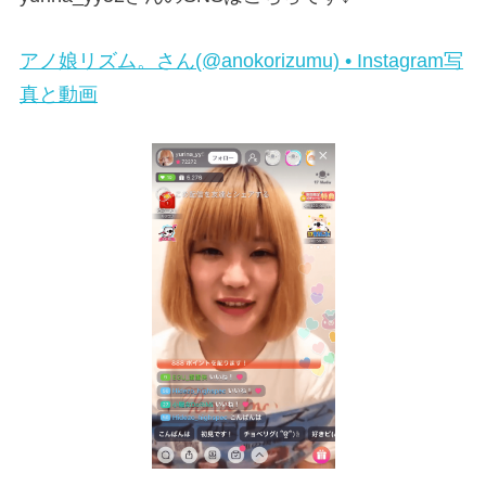
アノ娘リズム。さん(@anokorizumu) • Instagram写
真と動画