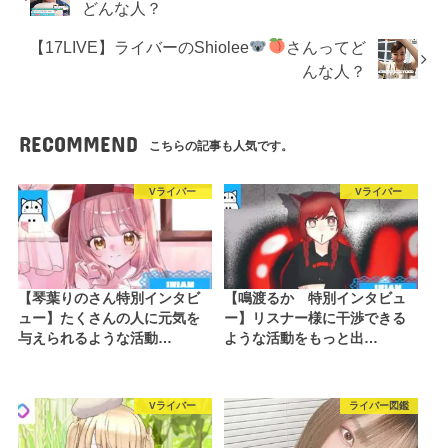
どんな人？
【17LIVE】ライバーのShiolee
さんってど
んな人？
RECOMMEND
こちらの記事も人気です。
Vライバー
Vライバー
【琴葉りのさん特別インタビ
【鳴渡るか 特別インタビュ
ュー】たくさんの人に元気を
ー】リスナー様に干渉できる
与えられるような活動…
ような活動をもっと出…
Vライバー
ライバー図鑑