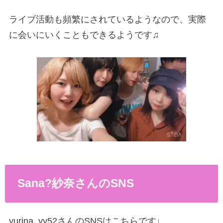
ライブ活動も頻繁にされているようなので、実際
に会いにいくこともできるようです♫
Sana
?
紗奈さんの
SNS
yurina_yy52
さんの
SNS
はこちらです
↓