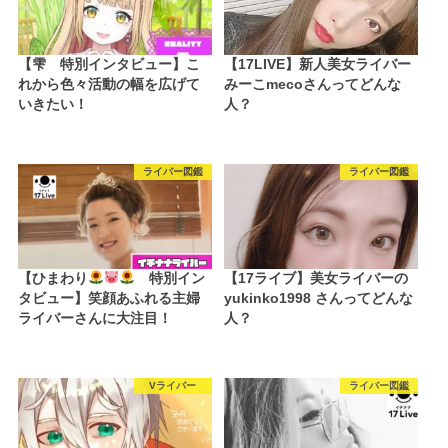
【雫 特別インタビュー】こ
【17LIVE】新人美女ライバー
れから色々活動の幅を広げて
みーこmecoさんってどんな
いきたい！
人？
ライバー図鑑
ライバー図鑑
【ひまわり
特別イン
【17ライブ】美女ライバーの
タビュー】笑顔あふれる主婦
yukinko1998 さんってどんな
ライバーさんに大注目！
人？
Vライバー
ライバー図鑑