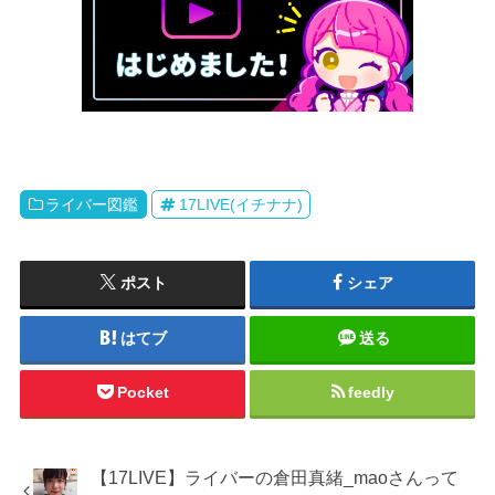
ライバー図鑑
17LIVE(イチナナ)
ポスト
シェア
はてブ
送る
Pocket
feedly
【17LIVE】ライバーの倉田真緒_maoさんって