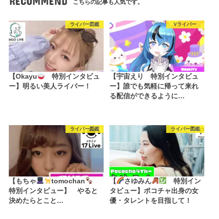
RECOMMEND
こちらの記事も人気です。
ライバー図鑑
Vライバー
【Okayu
特別インタビュ
【宇宙えり 特別インタビュ
ー】明るい美人ライバー！
ー】誰でも気軽に帰って来れ
る配信ができるように…
ライバー図鑑
ライバー図鑑
【もちゃ
tomochan
【
さゆみん
特別イン
特別インタビュー】 やると
タビュー】ポコチャ出身の女
決めたらとこと…
優・タレントを目指して！