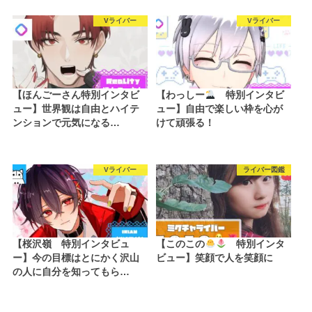
Vライバー
Vライバー
【ほんごーさん特別インタビ
【わっしー
特別インタビ
ュー】世界観は自由とハイテ
ュー】自由で楽しい枠を心が
ンションで元気になる…
けて頑張る！
Vライバー
ライバー図鑑
【桜沢嶺 特別インタビュ
【このこの
特別インタ
ー】今の目標はとにかく沢山
ビュー】笑顔で人を笑顔に
の人に自分を知ってもら…