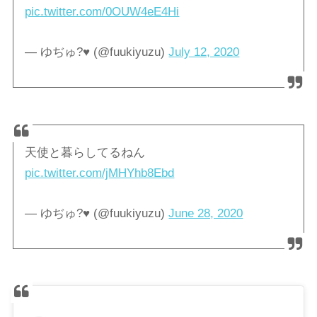
pic.twitter.com/0OUW4eE4Hi
— ゆぢゅ?♥️ (@fuukiyuzu)
July 12, 2020
天使と暮らしてるねん
pic.twitter.com/jMHYhb8Ebd
— ゆぢゅ?♥️ (@fuukiyuzu)
June 28, 2020