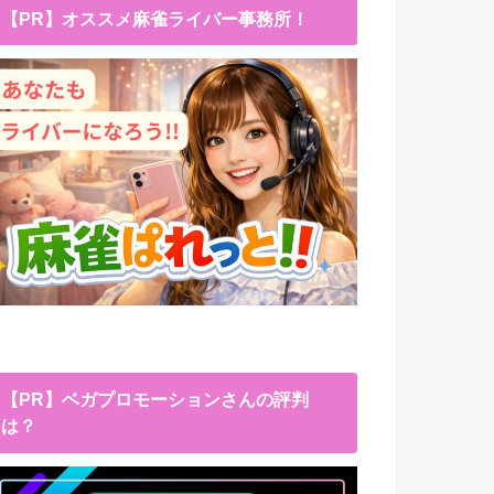
【PR】オススメ麻雀ライバー事務所！
【PR】ベガプロモーションさんの評判
は？