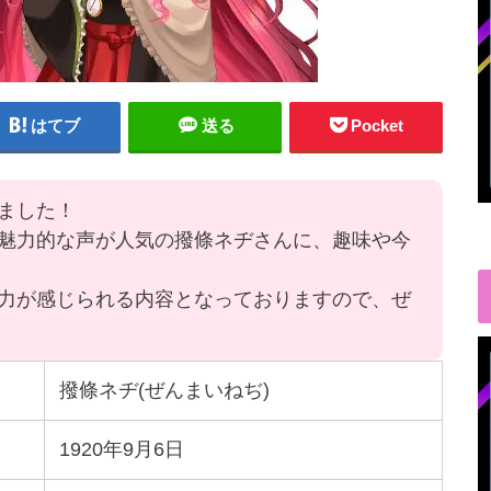
はてブ
送る
Pocket
ました！
魅力的な声が人気の撥條ネヂさんに、趣味や今
力が感じられる内容となっておりますので、ぜ
撥條ネヂ(ぜんまいねぢ)
1920年9月6日