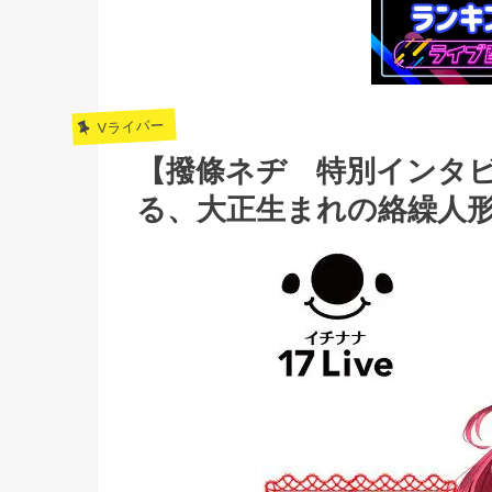
Vライバー
【撥條ネヂ 特別インタ
る、大正生まれの絡繰人