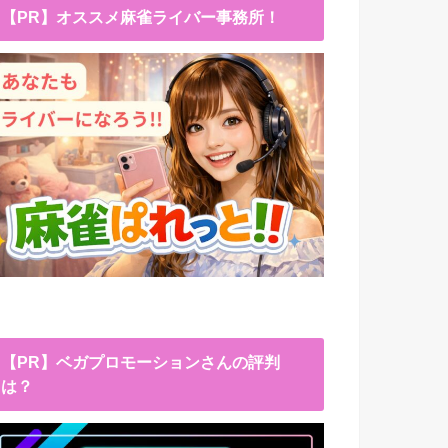
【PR】オススメ麻雀ライバー事務所！
【PR】ベガプロモーションさんの評判
は？