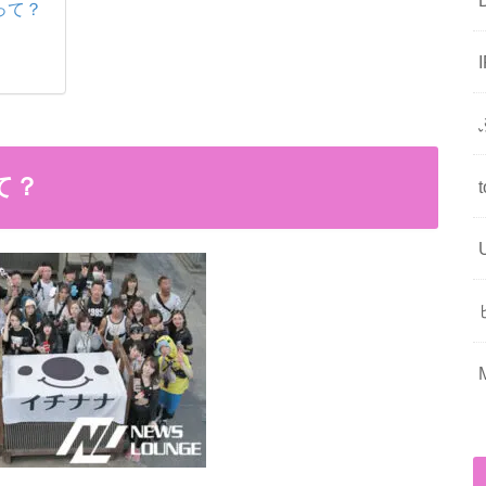
って？
て？