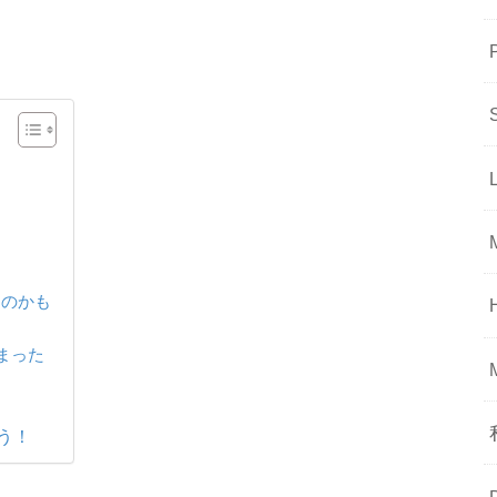
るのかも
まった
う！