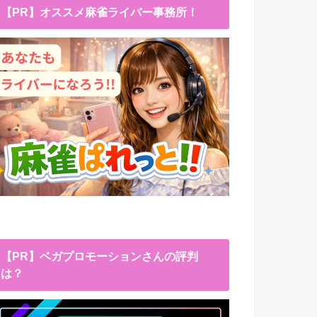
【PR】オススメ麻雀ライバー事務所！
【PR】ベガプロモーションさんの評判
は？