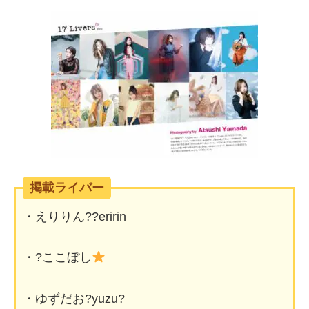
掲載ライバー
・えりりん??eririn
・?ここぼし
・ゆずだお?yuzu?