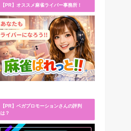
【PR】オススメ麻雀ライバー事務所！
【PR】ベガプロモーションさんの評判
は？