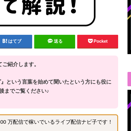
はてブ
送る
Pocket
いてご紹介します。
ング』という言葉を始めて聞いたという方にも役に
後までご覧ください♪
100 万配信で稼いでいるライブ配信ナビ子です！