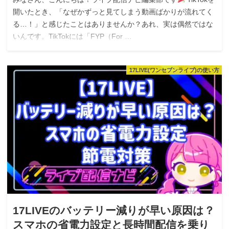
開いたとき、「なぜかずっと見てしまう動画ばかりが流れてく
る…！」と感じたことはありませんか？あれ、実は偶然ではな
いんです。TikTokには「FYP（For …
17LIVE(ワンセブンライブ)の使い方
17LIVEのバッテリー減りが早い原因は？
スマホの省電力設定と長時間配信を乗り