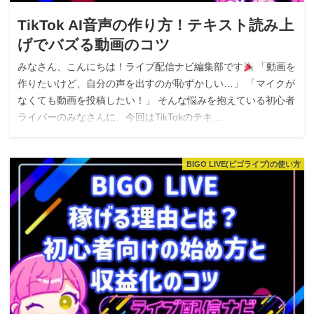
TikTok AI音声の作り方！テキスト読み上
げでバズる動画のコツ
みなさん、こんにちは！ライブ配信ナビ編集部です
「動画を
作りたいけど、自分の声を出すのが恥ずかしい…」 「マイクが
なくても動画を投稿したい！」 そんな悩みを抱えている初心者
ライバーのみなさんに、今回はTikTokのテキ…
BIGO LIVE(ビゴライブ)の使い方