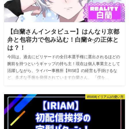
【白蘭さんインタビュー】はんなり京都
弁と包容力で包み込む！白蘭✰︎·̩͙の正体と
は？！
今回は、過去にビリヤードの全日本選手権に選出されるほどの
腕前を持つというギャップの持ち主！現在は個人事業主として
活躍しながら、ライバー事務所【RISE】の経営も手掛けるな
ど、多才な手腕を発揮されています白蘭さん。 「僕を…
IRIAM(イリアム)の使い方