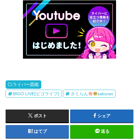
ライバー図鑑
BIGO LIVE(ビゴライブ)
さくらん
sakuran
ポスト
シェア
はてブ
送る