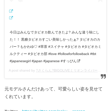
今日はみんなでタピオカ飲んできたよ? みんな違う味にし
た！！ 黒糖タピオカすごい美味しかったぁ? タピオカのカ
バー？もかわゆ♡ #萃茶 #スイチャ #タピオカ #タピオカミ
ルクティー #タピオカ部 #love #followforfollowback #tbt
#japanesegirl #japan #japanese #すっぴん
A post shared by
?さくらん?BIGOLIVEミリオンライバー
(@
元モデルさんだけあって、可愛らしい姿を見せて
くれています。