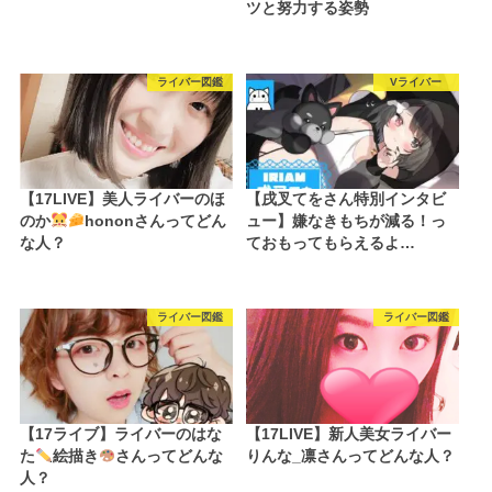
ツと努力する姿勢
ライバー図鑑
Vライバー
【17LIVE】美人ライバーのほ
【戌叉てをさん特別インタビ
のか
hononさんってどん
ュー】嫌なきもちが減る！っ
な人？
ておもってもらえるよ…
ライバー図鑑
ライバー図鑑
【17ライブ】ライバーのはな
【17LIVE】新人美女ライバー
た
絵描き
さんってどんな
りんな_凛さんってどんな人？
人？