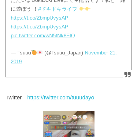
ただいまDokiDoki Liveにて生配信です！私と一緒
に遊ぼう ！
#ドキドキライブ
https://t.co/ZbmpUvysAP
https://t.co/ZbmpUvysAP
pic.twitter.com/wN5tNk8ElQ
— Tsuuu
(@Tsuuu_Japan)
November 21,
2019
Twitter
https://twitter.com/tuuudayo