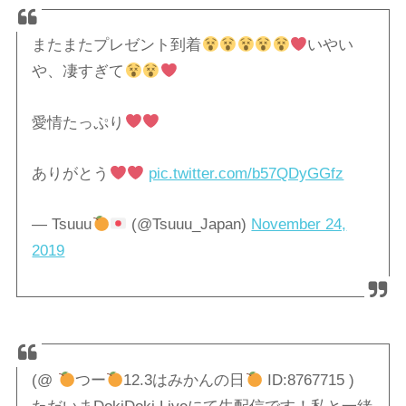
またまたプレゼント到着
いやい
や、凄すぎて
愛情たっぷり
ありがとう
pic.twitter.com/b57QDyGGfz
— Tsuuu
(@Tsuuu_Japan)
November 24,
2019
(@
つー
12.3はみかんの日
ID:8767715 )