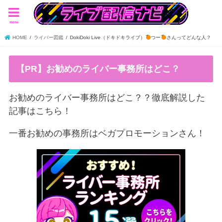
menu
HOME
ライバー図鑑
DokiDoki Live（ドキドキライブ）
つー
さんってどんな人？
【PR】お勧めのライバー事務所はどこ？
お勧めのライバー事務所はどこ？？徹底解説した
記事はこちら！
一番お勧めの事務所はベガプロモーションさん！