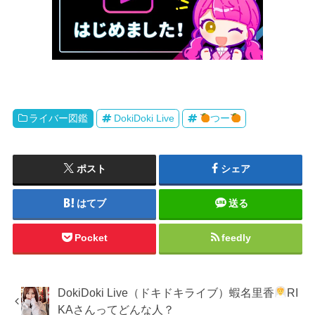
ライバー図鑑
DokiDoki Live
つー
ポスト
シェア
はてブ
送る
Pocket
feedly
DokiDoki Live（ドキドキライブ）蝦名里香
RI
KAさんってどんな人？