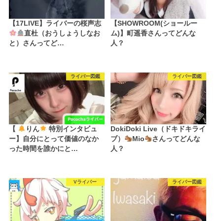
【17LIVE】ライバーの桜声志
【SHOWROOM(ショールー
直杜（おうしょうしなお
ム)】町遥香さんってどんな
と）さんってど…
人？
ライバー図鑑
ライバー図鑑
【
りん
特別インタビュ
DokiDoki Live（ドキドキライ
ー】自分にとって価値のなか
ブ）
Mio
さんってどんな
った時間を誰かにと…
人？
Vライバー
ライバー図鑑