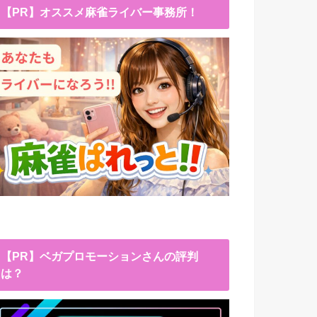
【PR】オススメ麻雀ライバー事務所！
【PR】ベガプロモーションさんの評判
は？