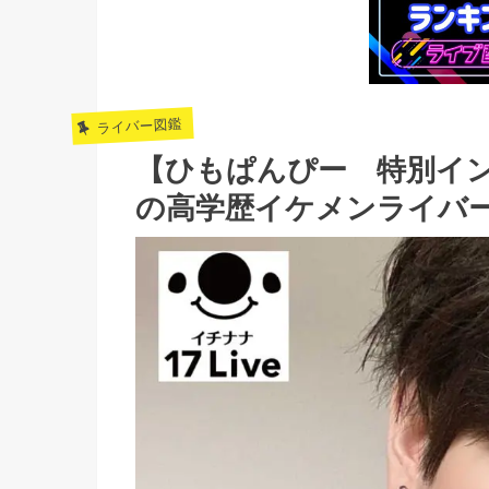
ライバー図鑑
【ひもぱんぴー 特別イ
の高学歴イケメンライバ