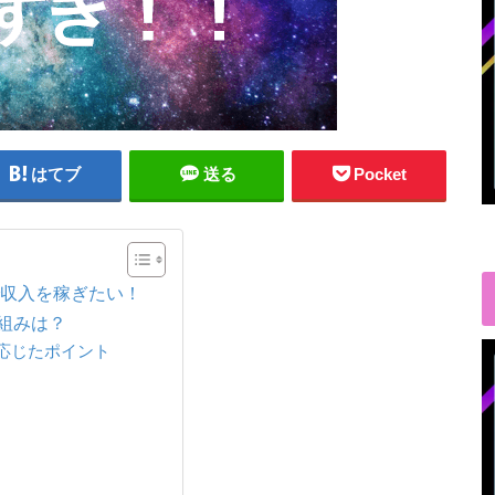
はてブ
送る
Pocket
）で収入を稼ぎたい！
仕組みは？
応じたポイント