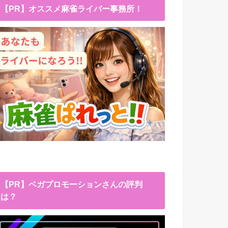
【PR】オススメ麻雀ライバー事務所！
【PR】ベガプロモーションさんの評判
は？