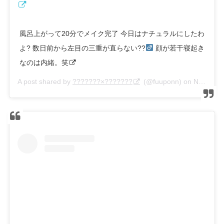
風呂上がって20分でメイク完了 今日はナチュラルにしたわ
よ? 数日前から左目の三重が直らない??‍
顔が若干寝起き
なのは内緒。笑
A post shared by
???????×???????
(@fuuponn) on
Nov 25, 2019 at 3:25am PST