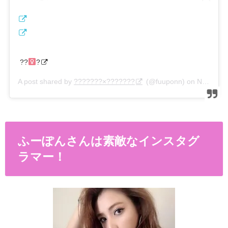
??‍
?
A post shared by
???????×???????
(@fuuponn) on
Nov 14, 2019 at 4:03am PST
ふーぽんさんは素敵なインスタグ
ラマー！