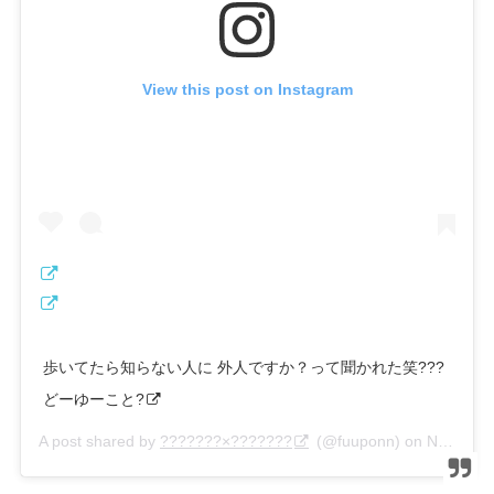
View this post on Instagram
歩いてたら知らない人に 外人ですか？って聞かれた笑???
どーゆーこと?
A post shared by
???????×???????
(@fuuponn) on
Nov 23, 2019 at 5:47am PST