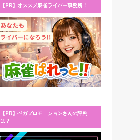
【PR】オススメ麻雀ライバー事務所！
【PR】ベガプロモーションさんの評判
は？