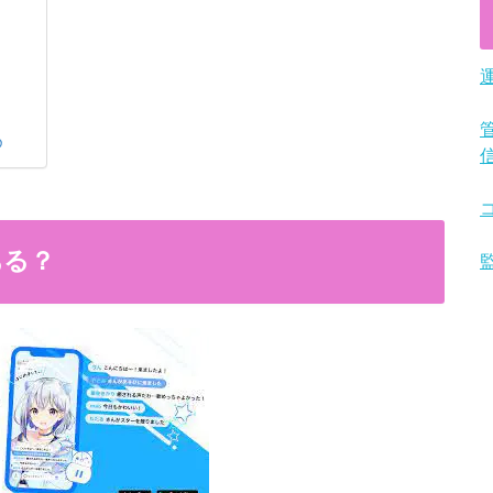
め
ある？