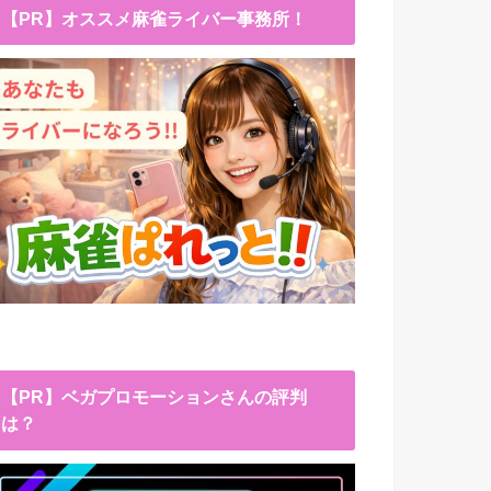
【PR】オススメ麻雀ライバー事務所！
【PR】ベガプロモーションさんの評判
は？