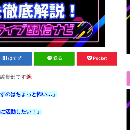
はてブ
送る
Pocket
編集部です
すのはちょっと怖い…」
に活動したい！」