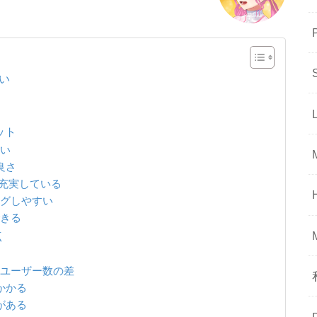
らい
ット
低い
良さ
が充実している
ングしやすい
できる
点
たユーザー数の差
かかる
がある