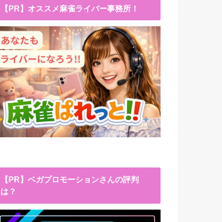
【PR】オススメ麻雀ライバー事務所！
【PR】ベガプロモーションさんの評判
は？