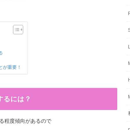
る
ことが重要！
解するには？
はある程度傾向があるので