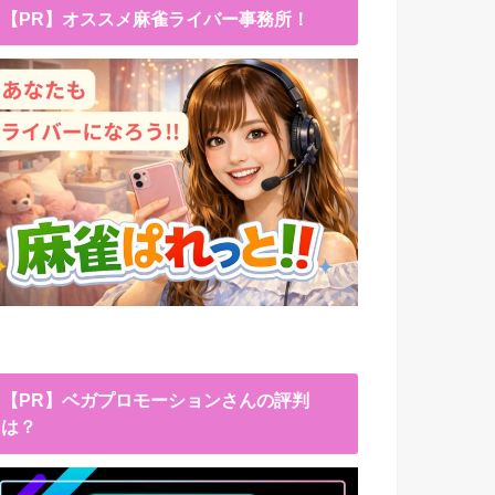
【PR】オススメ麻雀ライバー事務所！
【PR】ベガプロモーションさんの評判
は？