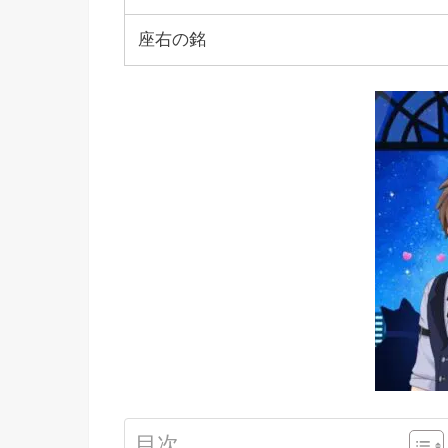
座右の銘
目次