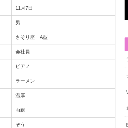
11月7日
男
さそり座 A型
会社員
ピアノ
ラーメン
温厚
両親
ぞう