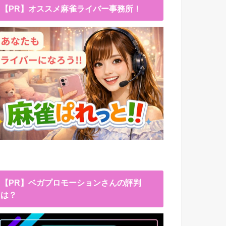
【PR】オススメ麻雀ライバー事務所！
【PR】ベガプロモーションさんの評判
は？