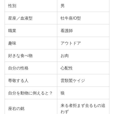
性別
男
星座／血液型
牡牛座/O型
職業
看護師
趣味
アウトドア
好きな食べ物
お肉
自分の性格
心配性
尊敬する人
雲類鷲ケイジ
自分を動物に例えると？
狼
来る者拒まず去るもの追
座右の銘
わず