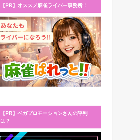
【PR】オススメ麻雀ライバー事務所！
【PR】ベガプロモーションさんの評判
は？