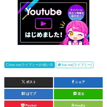
live me(ライブミー)の使い方
live me(ライブミー)
ポスト
シェア
はてブ
送る
Pocket
feedly