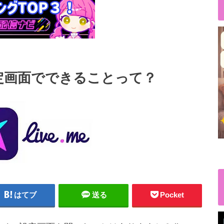
の設定画面でできることって？
はてブ
送る
Pocket