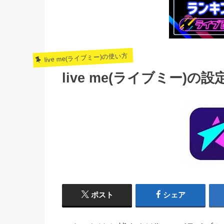
live me(ライブミー)の使い方
live me(ライブミー)
ポスト
シェア