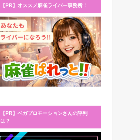
【PR】オススメ麻雀ライバー事務所！
【PR】ベガプロモーションさんの評判
は？