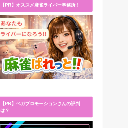
【PR】オススメ麻雀ライバー事務所！
【PR】ベガプロモーションさんの評判
は？