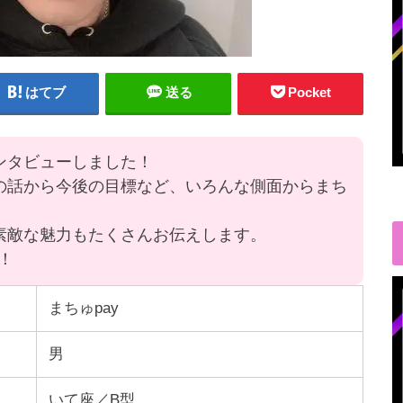
はてブ
送る
Pocket
ンタビューしました！
代の話から今後の目標など、いろんな側面からまち
や素敵な魅力もたくさんお伝えします。
！
まちゅpay
男
いて座／B型