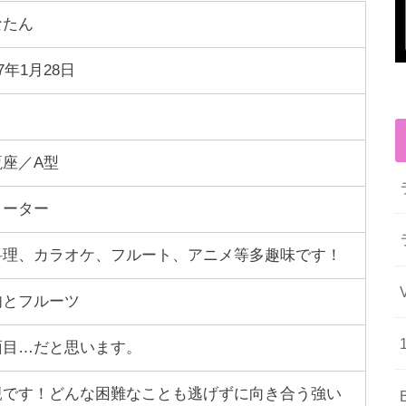
なたん
97年1月28日
瓶座／A型
リーター
料理、カラオケ、フルート、アニメ等多趣味です！
肉とフルーツ
面目…だと思います。
親です！どんな困難なことも逃げずに向き合う強い