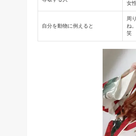
女
周
自分を動物に例えると
ね
笑