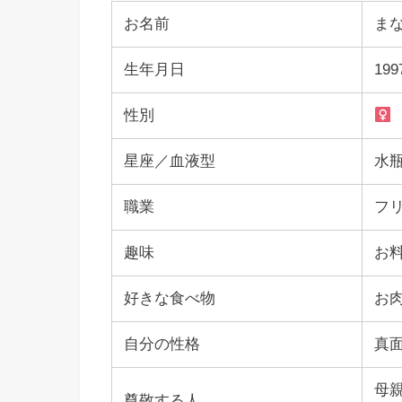
お名前
ま
生年月日
19
性別
星座／血液型
水
職業
フ
趣味
お
好きな食べ物
お
自分の性格
真
母
尊敬する人