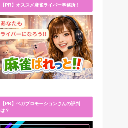
【PR】オススメ麻雀ライバー事務所！
【PR】ベガプロモーションさんの評判
は？