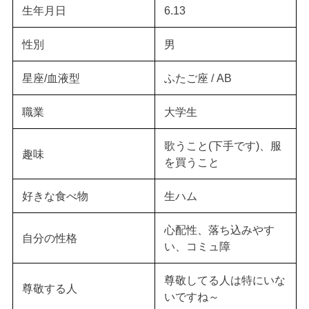
生年月日
6.13
性別
男
星座/血液型
ふたご座 / AB
職業
大学生
歌うこと(下手です)、服
趣味
を買うこと
好きな食べ物
生ハム
心配性、落ち込みやす
自分の性格
い、コミュ障
尊敬してる人は特にいな
尊敬する人
いですね～