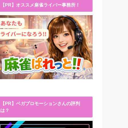
【PR】オススメ麻雀ライバー事務所！
【PR】ベガプロモーションさんの評判
は？