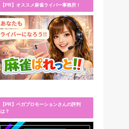
【PR】オススメ麻雀ライバー事務所！
【PR】ベガプロモーションさんの評判
は？