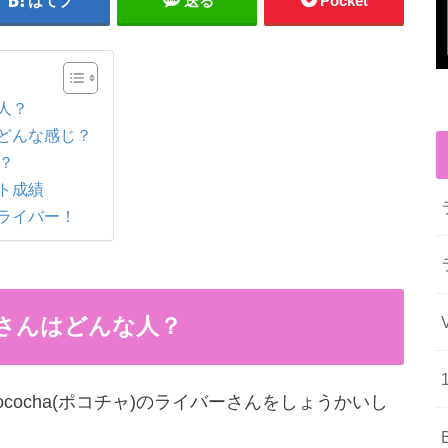
はてブ
送る
Pocket
な人？
はどんな感じ？
は？
ント成績
なライバー！
aさんはどんな人？
ocha(ポコチャ)のライバーさんをしょうかいし